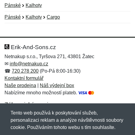
Pánské
Kalhoty
Pánské
Kalhoty
Cargo
Nová recenze
Nový dotaz
Hodnocení:
Jméno:
*
*
Erik-And-Sons.cz
Netnakup s.r.o., Tyršova 271, 43801 Žatec
✉
info@netnakup.cz
Jméno:
E-mail:
*
*
☎
720 278 200
(Po-Pá 8:00-16:30)
Kontaktní formulář
Naše prodejna
|
Náš výdejní box
Nabízíme mnoho možností plateb.
E-mail:
*
Zpráva
*
Zákaznický servis
Tento web používá k poskytování služeb,
Novinky emailem
personalizaci reklam a analýze návštěvnosti soubory
cookie. Používáním tohoto webu s tím souhlasíte.
Zpráva
*