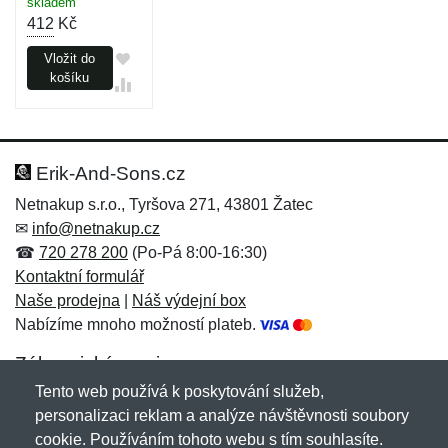
skladem
412
Kč
Vložit do
košíku
Erik-And-Sons.cz
Netnakup s.r.o., Tyršova 271, 43801 Žatec
✉
info@netnakup.cz
☎
720 278 200
(Po-Pá 8:00-16:30)
Kontaktní formulář
Naše prodejna
|
Náš výdejní box
Nabízíme mnoho možností plateb.
Zákaznický servis
Tento web používá k poskytování služeb,
Novinky emailem
personalizaci reklam a analýze návštěvnosti soubory
cookie. Používáním tohoto webu s tím souhlasíte.