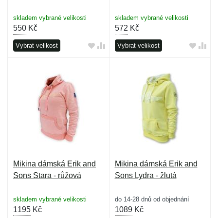
skladem vybrané velikosti
skladem vybrané velikosti
550
Kč
572
Kč
Vybrat velikost
Vybrat velikost
Mikina dámská Erik and
Mikina dámská Erik and
Sons Stara - růžová
Sons Lydra - žlutá
skladem vybrané velikosti
do 14-28 dnů od objednání
1195
Kč
1089
Kč