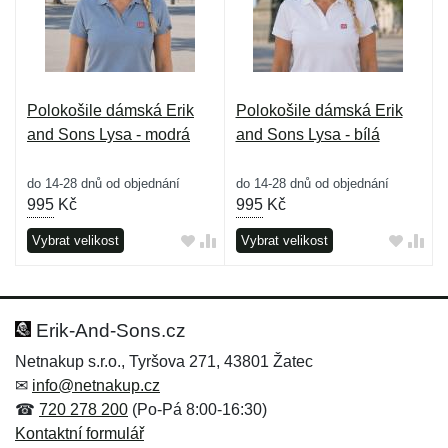
Polokošile dámská Erik
Polokošile dámská Erik
and Sons Lysa - modrá
and Sons Lysa - bílá
do 14-28 dnů od objednání
do 14-28 dnů od objednání
995
Kč
995
Kč
Vybrat velikost
Vybrat velikost
Erik-And-Sons.cz
Netnakup s.r.o., Tyršova 271, 43801 Žatec
✉
info@netnakup.cz
☎
720 278 200
(Po-Pá 8:00-16:30)
Kontaktní formulář