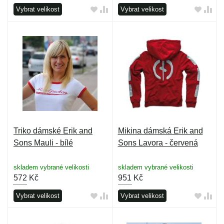
Vybrat velikost
Vybrat velikost
Triko dámské Erik and
Mikina dámská Erik and
Sons Mauli - bílé
Sons Lavora - červená
skladem vybrané velikosti
skladem vybrané velikosti
572
Kč
951
Kč
Vybrat velikost
Vybrat velikost