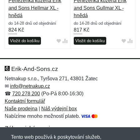
Peněženka kožená Erik
Peněženka kožená Erik
and Sons Hellmar XL -
and Sons Gullmar XL -
hnědá
hnědá
do 14-28 dnů od objednání
do 14-28 dnů od objednání
824
Kč
817
Kč
Vložit do košíku
Vložit do košíku
Erik-And-Sons.cz
Netnakup s.r.o., Tyršova 271, 43801 Žatec
✉
info@netnakup.cz
☎
720 278 200
(Po-Pá 8:00-16:30)
Kontaktní formulář
Naše prodejna
|
Náš výdejní box
Nabízíme mnoho možností plateb.
Zákaznický servis
Tento web používá k poskytování služeb,
Novinky emailem