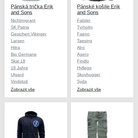
Pánská trička Erik
Pánské košile Erik
and Sons
and Sons
Nichtmigrant
Falster
SK Patria
Tyrholm
Gesichert Vikinger
Faeno
Larsen
Taesing
Hitra
Alro
Bio Germane
Agero
Skal 18
Findlo
18 Jahre
Hyllego
Ulgard
Skovhugger
Vindstod
Syda
Zobrazit vše
Zobrazit vše