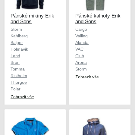
Pánské mikiny Erik
Pánské kalhoty Erik
and Sons
and Sons
Storm
Cargo
Kahlberg
Valling
Balger
Alanda
Holmavik
VAC
Land
Club
Bron
Arena
Tomma
Storm
Ristholm
Zobrazit vše
Thorgoe
Polar
Zobrazit vše