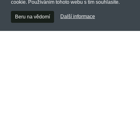
cookie. Používáním tohoto webu s tím souhlasíte.
Další informace
Beru na vědomí
Erik-And-Sons.cz
Netnakup s.r.o., Tyršova 271, 43801 Žatec
✉
info@netnakup.cz
☎
720 278 200
(Po-Pá 8:00-16:30)
Kontaktní formulář
Naše prodejna
|
Náš výdejní box
Nabízíme mnoho možností plateb.
Zákaznický servis
Novinky emailem