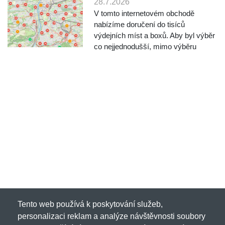
28.7.2026
V tomto internetovém obchodě
nabízíme doručení do tisíců
výdejních míst a boxů. Aby byl výběr
co nejjednodušší, mimo výběru
vyhledáváním podle města a ulice,
nabízíme nově také výběr místa
přímo na mapě. Při objednávání po
výběru dopravce klikněte na "Vy...
Tento web používá k poskytování služeb,
personalizaci reklam a analýze návštěvnosti soubory