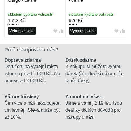
Cargo - černé
- černé
skladem vybrané velikosti
skladem vybrané velikosti
1552
Kč
626
Kč
Vybrat velikost
Vybrat velikost
Proč nakupovat u nás?
Doprava zdarma
Dárek zdarma
Doručení na výdejní místa
K nákupu si můžete vybrat
zdarma již od 1 000 Kč. Na
dárek (čím dražší nákup, tím
adresu od 2 000 Kč.
lepší dárky).
Věrnostní slevy
A mnohem více...
Čím více u nás nakupujete,
Jsme s vámi již 19 let. Jsou
tím levněji. Sleva může být
desítky dalších důvodů pro
až 10%.
nákupy u nás.