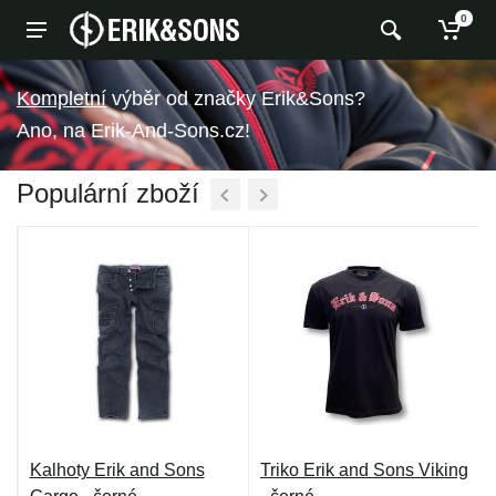
0
výběr od značky Erik&Sons?
Ano, na Erik-And-Sons.cz!
Populární zboží
Kalhoty Erik and Sons
Triko Erik and Sons Viking