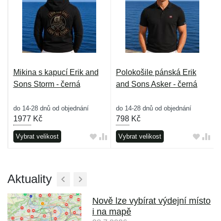
Mikina s kapucí Erik and
Polokošile pánská Erik
Sons Storm - černá
and Sons Asker - černá
do 14-28 dnů od objednání
do 14-28 dnů od objednání
1977
Kč
798
Kč
Vybrat velikost
Vybrat velikost
Aktuality
Nově lze vybírat výdejní místo
i na mapě