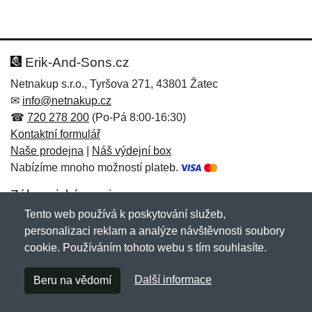
Erik-And-Sons.cz
Netnakup s.r.o., Tyršova 271, 43801 Žatec
✉
info@netnakup.cz
☎
720 278 200
(Po-Pá 8:00-16:30)
Kontaktní formulář
Naše prodejna
|
Náš výdejní box
Nabízíme mnoho možností plateb.
Zákaznický servis
Tento web používá k poskytování služeb,
Novinky emailem
personalizaci reklam a analýze návštěvnosti soubory
cookie. Používáním tohoto webu s tím souhlasíte.
Copyright © 2007-2026 (19 let s vámi)
Netnakup.cz
&
Další informace
Beru na vědomí
NetIQ
. Všechna práva vyhrazena.