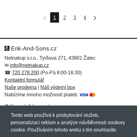
1
2
3
4
Erik-And-Sons.cz
Netnakup s.r.o., Tyršova 271, 43801 Žatec
✉
info@netnakup.cz
☎
720 278 200
(Po-Pá 8:00-16:30)
Kontaktní formulář
Naše prodejna
|
Náš výdejní box
Nabízíme mnoho možností plateb.
Zákaznický servis
Tento web používá k poskytování služeb,
Novinky emailem
personalizaci reklam a analýze návštěvnosti soubory
cookie. Používáním tohoto webu s tím souhlasíte.