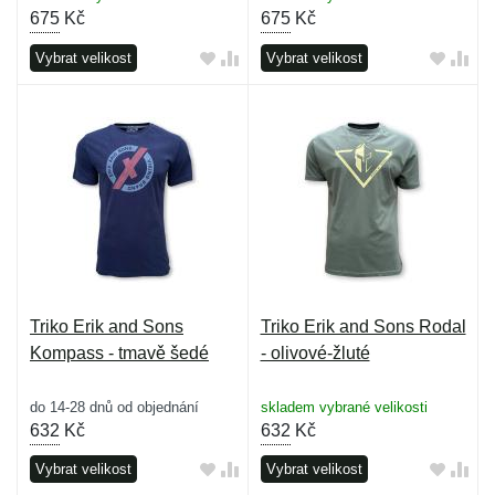
675
Kč
675
Kč
Vybrat velikost
Vybrat velikost
Triko Erik and Sons
Triko Erik and Sons Rodal
Kompass - tmavě šedé
- olivové-žluté
do 14-28 dnů od objednání
skladem vybrané velikosti
632
Kč
632
Kč
Vybrat velikost
Vybrat velikost