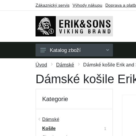
Zákaznický servis
Výhody nákupu
Doprava a plat
Katalog zboží
Pánské
Úvod
Dámské
Dámské košile Erik and
Dámské
Dámské košile Eri
Doplňky
Dárkové poukazy
Kategorie
Výprodej
Dámské
Košile
1