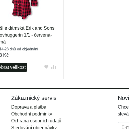
šile dámská Erik and Sons
ovhuggerin 1/1 - červená-
rná
14-28 dnů od objednání
8
Kč
brat velikost
Zákaznický servis
Nov
Doprava a platba
Chcet
Obchodní podmínky
slevá
Ochrana osobních údajů
E-mai
Sledování objednávky