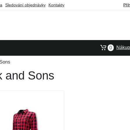
ba
Sledování objednávky
Kontakty
Při
Nákupn
0
 Sons
k and Sons