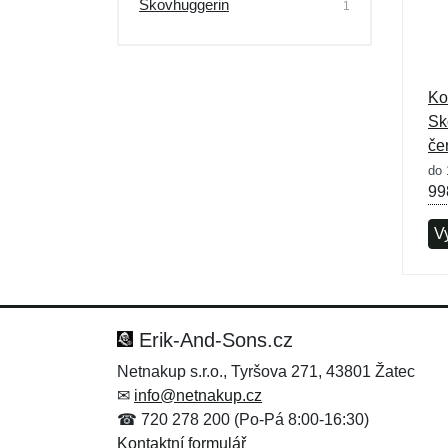
Skovhuggerin
1
Ko
Sk
če
do 
99
Vy
Erik-And-Sons.cz
Netnakup s.r.o., Tyršova 271, 43801 Žatec
✉
info@netnakup.cz
☎ 720 278 200 (Po-Pá 8:00-16:30)
Kontaktní formulář