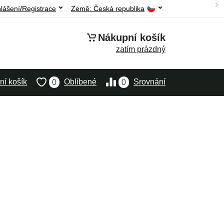
hlášení/Registrace
Země:
Česká republika
Nákupní košík
zatím prázdný
í košík
Oblíbené
Srovnání
0
0