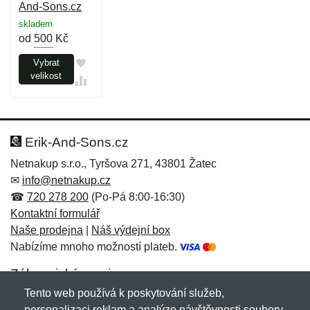
And-Sons.cz
skladem
od
500
Kč
Vybrat
velikost
Erik-And-Sons.cz
Netnakup s.r.o., Tyršova 271, 43801 Žatec
✉
info@netnakup.cz
☎
720 278 200
(Po-Pá 8:00-16:30)
Kontaktní formulář
Naše prodejna
|
Náš výdejní box
Nabízíme mnoho možností plateb.
Zákaznický servis
Tento web používá k poskytování služeb,
Novinky emailem
personalizaci reklam a analýze návštěvnosti soubory