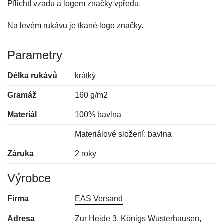
Pflicht! vzadu a logem značky vpředu.
Na levém rukávu je tkané logo značky.
Parametry
Délka rukávů
krátký
Gramáž
160 g/m2
Materiál
100% bavlna
Materiálové složení: bavlna
Záruka
2 roky
Výrobce
Firma
EAS Versand
Adresa
Zur Heide 3, Königs Wusterhausen,