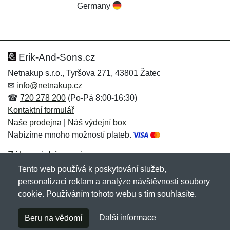
Germany
Nová recenze
Nový dotaz
Hodnocení:
Jméno:
*
*
Erik-And-Sons.cz
Netnakup s.r.o., Tyršova 271, 43801 Žatec
✉
info@netnakup.cz
Jméno:
E-mail:
*
*
☎
720 278 200
(Po-Pá 8:00-16:30)
Kontaktní formulář
Naše prodejna
|
Náš výdejní box
Nabízíme mnoho možností plateb.
E-mail:
*
Zpráva
*
Zákaznický servis
Tento web používá k poskytování služeb,
Novinky emailem
personalizaci reklam a analýze návštěvnosti soubory
cookie. Používáním tohoto webu s tím souhlasíte.
Zpráva
*
Copyright © 2007-2026 (19 let s vámi)
Netnakup.cz
&
Další informace
Beru na vědomí
NetIQ
. Všechna práva vyhrazena.