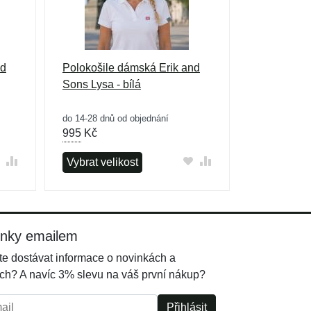
nd
Polokošile dámská Erik and
Sons Lysa - bílá
do 14-28 dnů od objednání
995
Kč
Vybrat velikost
inky emailem
e dostávat informace o novinkách a
ch? A navíc 3% slevu na váš první nákup?
l:
Přihlásit