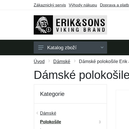
Zákaznický servis
Výhody nákupu
Doprava a plat
Katalog zboží
Pánské
Úvod
Dámské
Dámské polokošile Erik
Dámské
Dámské polokošile
Doplňky
Dárkové poukazy
Kategorie
Výprodej
Dámské
Polokošile
3