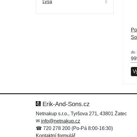
Lysa
3
Po
So
do 
99
Vy
Erik-And-Sons.cz
Netnakup s.r.o., Tyršova 271, 43801 Žatec
✉
info@netnakup.cz
☎ 720 278 200 (Po-Pá 8:00-16:30)
Kontaktní formulář