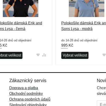
lokošile dámská Erik and
Polokošile dámská Erik a
ns Lysa - černá
Sons Lysa - modrá
14-28 dnů od objednání
do 14-28 dnů od objednání
5
Kč
995
Kč
brat velikost
Vybrat velikost
Zákaznický servis
Nov
Doprava a platba
Chcet
Obchodní podmínky
slevá
Ochrana osobních údajů
E-mai
Sledování objednávky