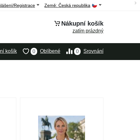
hlášení/Registrace
Země:
Česká republika
Nákupní košík
zatím prázdný
í košík
Oblíbené
Srovnání
0
0