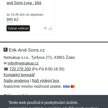
and Sons Lysa - bílá
do 14-28 dnů od objednání
995
Kč
Vybrat velikost
Erik-And-Sons.cz
Netnakup s.r.o., Tyršova 271, 43801 Žatec
✉
info@netnakup.cz
☎
720 278 200
(Po-Pá 8:00-16:30)
Kontaktní formulář
Naše prodejna
|
Náš výdejní box
Nabízíme mnoho možností plateb.
Zákaznický servis
Tento web používá k poskytování služeb,
Novinky emailem