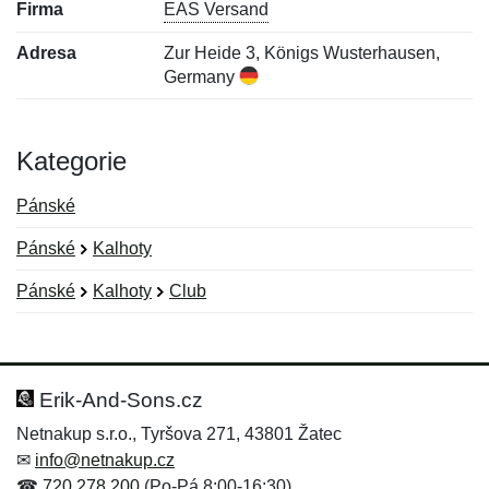
Firma
EAS Versand
Adresa
Zur Heide 3, Königs Wusterhausen,
Germany
Kategorie
Pánské
Pánské
Kalhoty
Pánské
Kalhoty
Club
Nová recenze
Nový dotaz
Hodnocení:
Jméno:
*
*
Erik-And-Sons.cz
Netnakup s.r.o., Tyršova 271, 43801 Žatec
✉
info@netnakup.cz
Jméno:
E-mail:
*
*
☎
720 278 200
(Po-Pá 8:00-16:30)