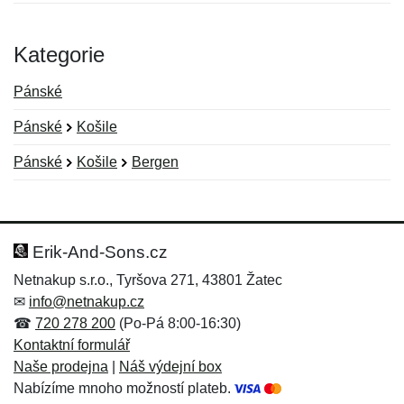
Kategorie
Pánské
Pánské
Košile
Pánské
Košile
Bergen
Nová recenze
Nový dotaz
Hodnocení:
Jméno:
*
*
Erik-And-Sons.cz
Netnakup s.r.o., Tyršova 271, 43801 Žatec
✉
info@netnakup.cz
Jméno:
E-mail:
*
*
☎
720 278 200
(Po-Pá 8:00-16:30)
Kontaktní formulář
Naše prodejna
|
Náš výdejní box
Nabízíme mnoho možností plateb.
E-mail:
*