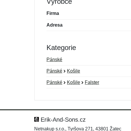
Výrobce
Firma
Adresa
Kategorie
Pánské
Pánské
Košile
Pánské
Košile
Falster
Nová recenze
Nový dotaz
Hodnocení:
Jméno:
*
*
Erik-And-Sons.cz
Netnakup s.r.o., Tyršova 271, 43801 Žatec