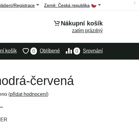
hlášení/Registrace
Země:
Česká republika
Nákupní košík
zatím prázdný
í košík
Oblíbené
Srovnání
0
0
-modrá-červená
eno (
přidat hodnocení
)
TER