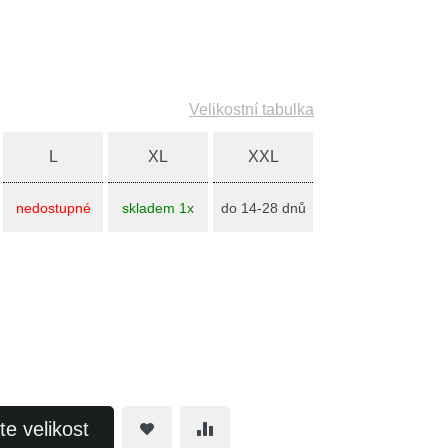
Velikostní tabulka
L
XL
XXL
nedostupné
skladem 1x
do 14-28 dnů
te velikost