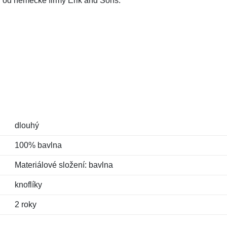
y od německé firmy Erik and Sons.
dlouhý
100% bavlna
Materiálové složení: bavlna
knoflíky
2 roky