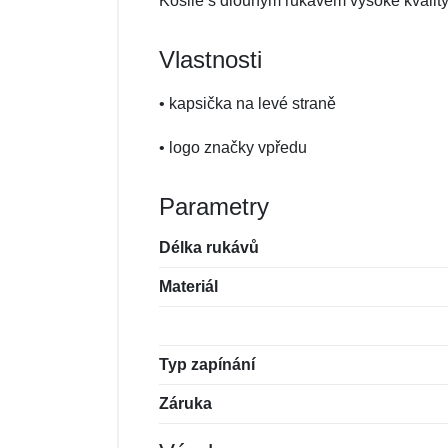
Košile s dlouhým rukávem vysoké kvalit
Vlastnosti
• kapsička na levé straně
• logo značky vpředu
Parametry
Délka rukávů
Materiál
Typ zapínání
Záruka