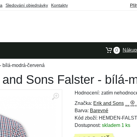
ba
Sledování objednávky
Kontakty
Při
Nákupn
0
- bílá-modrá-červená
 and Sons Falster - bílá
Hodnocení:
zatím nehodnoc
Značka:
Erik and Sons
Barva:
Barevné
Kód zboží: HEMDEN-FALS
Dostupnost:
skladem 1 ks