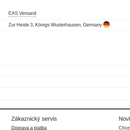
EAS Versand
Zur Heide 3, Königs Wusterhausen, Germany
Jméno:
E-mail:
*
*
E-mail:
*
Zákaznický servis
Nov
Doprava a platba
Chcet