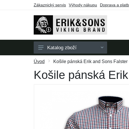
Zákaznický servis
Výhody nákupu
Doprava a plat
Katalog zboží
Pánské
Úvod
Košile pánská Erik and Sons Falster 
Dámské
Košile pánská Erik
Doplňky
Dárkové poukazy
Výprodej