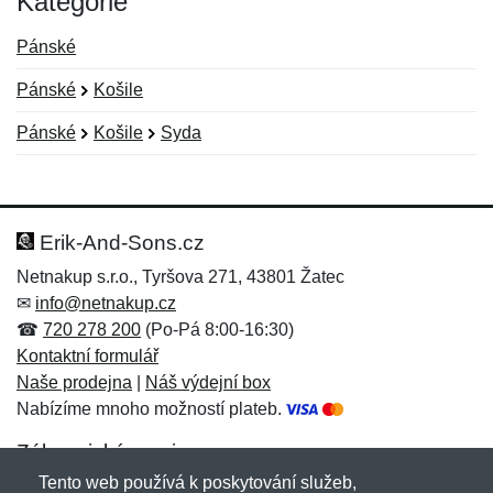
Kategorie
Pánské
Pánské
Košile
Pánské
Košile
Syda
Nová recenze
Nový dotaz
Hodnocení:
Jméno:
*
*
Erik-And-Sons.cz
Netnakup s.r.o., Tyršova 271, 43801 Žatec
✉
info@netnakup.cz
Jméno:
E-mail:
*
*
☎
720 278 200
(Po-Pá 8:00-16:30)
Kontaktní formulář
Naše prodejna
|
Náš výdejní box
Nabízíme mnoho možností plateb.
E-mail:
*
Zpráva
*
Zákaznický servis
Tento web používá k poskytování služeb,
Novinky emailem