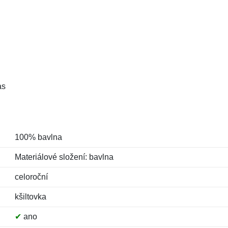
as
100% bavlna
Materiálové složení: bavlna
celoroční
kšiltovka
✔
ano