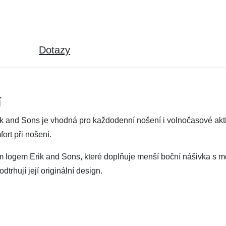
Dotazy
í
k and Sons je vhodná pro každodenní nošení i volnočasové aktiv
ort při nošení.
m logem Erik and Sons, které doplňuje menší boční nášivka s mo
odtrhují její originální design.