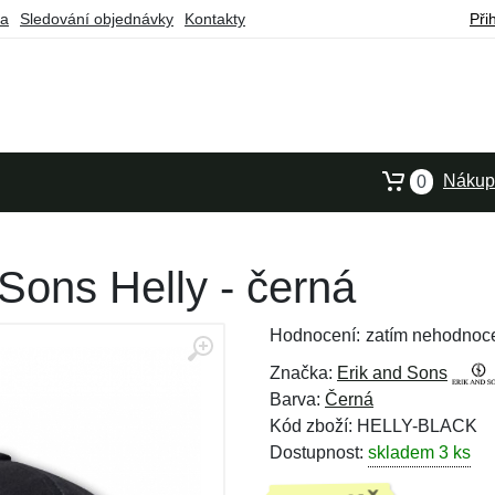
ba
Sledování objednávky
Kontakty
Při
Nákupn
0
 Sons Helly - černá
Hodnocení:
zatím nehodnoc
Značka:
Erik and Sons
Barva:
Černá
Kód zboží: HELLY-BLACK
Dostupnost:
skladem 3 ks