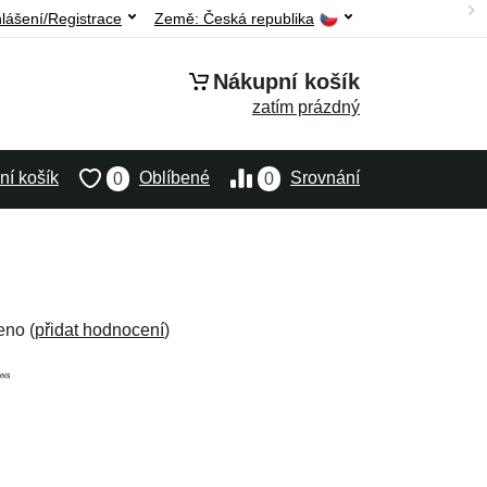
hlášení/Registrace
Země:
Česká republika
Nákupní košík
zatím prázdný
í košík
Oblíbené
Srovnání
0
0
eno (
přidat hodnocení
)