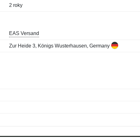
2 roky
EAS Versand
Zur Heide 3, Königs Wusterhausen, Germany
Jméno:
E-mail:
*
*
E-mail:
*