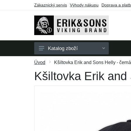
Zákaznický servis
Výhody nákupu
Doprava a plat
Katalog zboží
Pánské
Úvod
Kšiltovka Erik and Sons Helly - černá
Dámské
Kšiltovka Erik and
Doplňky
Dárkové poukazy
Výprodej