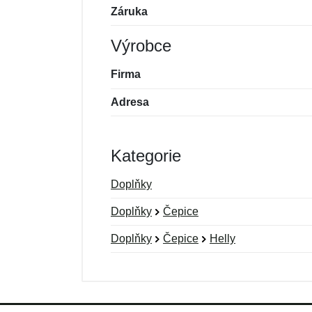
Záruka
Výrobce
Firma
Adresa
Kategorie
Doplňky
Doplňky
Čepice
Doplňky
Čepice
Helly
Nová recenze
Nový dotaz
Hodnocení:
Jméno:
*
*