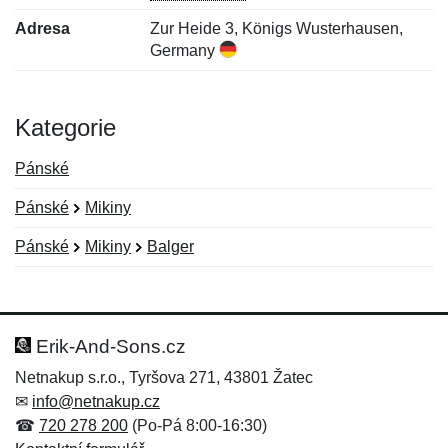
Adresa
Zur Heide 3, Königs Wusterhausen,
Germany
Kategorie
Pánské
Pánské
Mikiny
Pánské
Mikiny
Balger
Nová recenze
Nový dotaz
Hodnocení:
Jméno:
*
*
Erik-And-Sons.cz
Netnakup s.r.o., Tyršova 271, 43801 Žatec
✉
info@netnakup.cz
Jméno:
E-mail:
*
*
☎
720 278 200
(Po-Pá 8:00-16:30)