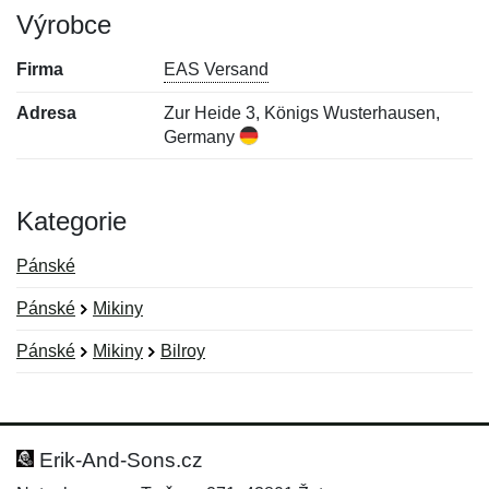
Výrobce
Firma
EAS Versand
Adresa
Zur Heide 3, Königs Wusterhausen,
Germany
Kategorie
Pánské
Pánské
Mikiny
Pánské
Mikiny
Bilroy
Nová recenze
Nový dotaz
Hodnocení:
Jméno:
*
*
Erik-And-Sons.cz