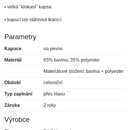
• velká "klokaní" kapsa
• kapuci lze stáhnout tkanicí
Parametry
Kapuce
na pevno
Materiál
65% bavlna, 35% polyester
Materiálové složení: bavlna + polyester
Období
celoroční
Typ zapínání
přes hlavu
Záruka
2 roky
Výrobce