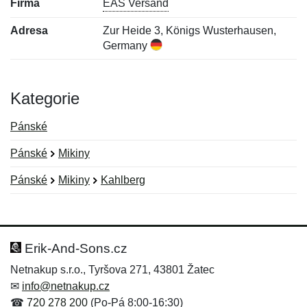
Firma
EAS Versand
Adresa
Zur Heide 3, Königs Wusterhausen,
Germany
Kategorie
Pánské
Pánské
Mikiny
Pánské
Mikiny
Kahlberg
Nová recenze
Nový dotaz
Hodnocení:
Jméno:
*
*
Erik-And-Sons.cz
Netnakup s.r.o., Tyršova 271, 43801 Žatec
✉
info@netnakup.cz
Jméno:
E-mail:
*
*
☎
720 278 200
(Po-Pá 8:00-16:30)