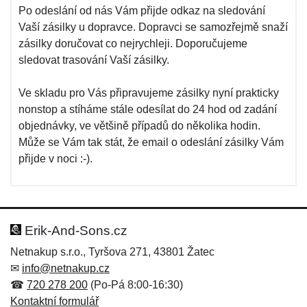
Po odeslání od nás Vám přijde odkaz na sledování
Vaší zásilky u dopravce. Dopravci se samozřejmě snaží
zásilky doručovat co nejrychleji. Doporučujeme
sledovat trasování Vaší zásilky.
Ve skladu pro Vás připravujeme zásilky nyní prakticky
nonstop a stíháme stále odesílat do 24 hod od zadání
objednávky, ve většině případů do několika hodin.
Může se Vám tak stát, že email o odeslání zásilky Vám
přijde v noci :-).
Erik-And-Sons.cz
Netnakup s.r.o., Tyršova 271, 43801 Žatec
✉
info@netnakup.cz
☎
720 278 200
(Po-Pá 8:00-16:30)
Kontaktní formulář