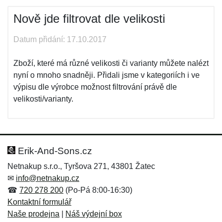
Nově jde filtrovat dle velikosti
Datum přidání: 17.10.2017
Zboží, které má různé velikosti či varianty můžete nalézt
nyní o mnoho snadněji. Přidali jsme v kategoriích i ve
výpisu dle výrobce možnost filtrování právě dle
velikosti/varianty.
Erik-And-Sons.cz
Netnakup s.r.o., Tyršova 271, 43801 Žatec
✉
info@netnakup.cz
☎
720 278 200
(Po-Pá 8:00-16:30)
Kontaktní formulář
Naše prodejna
|
Náš výdejní box