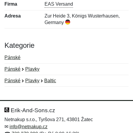
Firma
EAS Versand
Adresa
Zur Heide 3, Königs Wusterhausen,
Germany
Kategorie
Pánské
Pánské
Plavky
Pánské
Plavky
Baltic
Nová recenze
Nový dotaz
Hodnocení:
Jméno:
*
*
Erik-And-Sons.cz
Netnakup s.r.o., Tyršova 271, 43801 Žatec
✉
info@netnakup.cz