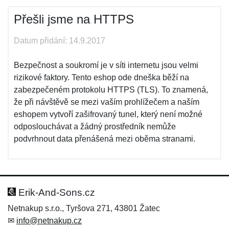
Přešli jsme na HTTPS
Datum přidání: 14.9.2017
Bezpečnost a soukromí je v síti internetu jsou velmi
rizikové faktory. Tento eshop ode dneška běží na
zabezpečeném protokolu HTTPS (TLS). To znamená,
že při návštěvě se mezi vaším prohlížečem a naším
eshopem vytvoří zašifrovaný tunel, který není možné
odposlouchávat a žádný prostředník nemůže
podvrhnout data přenášená mezi oběma stranami.
Erik-And-Sons.cz
Netnakup s.r.o., Tyršova 271, 43801 Žatec
✉
info@netnakup.cz