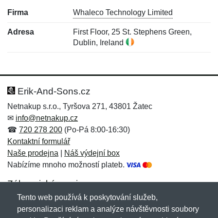
Firma
Whaleco Technology Limited
Adresa
First Floor, 25 St. Stephens Green,
Dublin, Ireland
Nová recenze
Nový dotaz
Hodnocení:
Jméno:
*
*
Erik-And-Sons.cz
Netnakup s.r.o., Tyršova 271, 43801 Žatec
✉
info@netnakup.cz
Jméno:
E-mail:
*
*
☎
720 278 200
(Po-Pá 8:00-16:30)
Kontaktní formulář
Naše prodejna
|
Náš výdejní box
Nabízíme mnoho možností plateb.
E-mail:
*
Zpráva
*
Zákaznický servis
Tento web používá k poskytování služeb,
Novinky emailem
personalizaci reklam a analýze návštěvnosti soubory