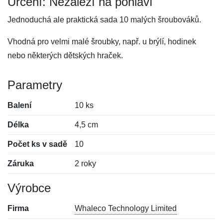
Určení: Nezáleží na pohlaví
Jednoduchá ale praktická sada 10 malých šroubováků.
Vhodná pro velmi malé šroubky, např. u brýlí, hodinek
nebo některých dětských hraček.
Parametry
Balení
10 ks
Délka
4,5 cm
Počet ks v sadě
10
Záruka
2 roky
Výrobce
Firma
Whaleco Technology Limited