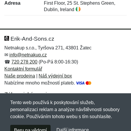
Adresa
First Floor, 25 St. Stephens Green,
Dublin, Ireland
Nová recenze
Nový dotaz
Hodnocení:
Jméno:
*
*
Erik-And-Sons.cz
Netnakup s.r.o., Tyršova 271, 43801 Žatec
✉
info@netnakup.cz
Jméno:
E-mail:
*
*
☎
720 278 200
(Po-Pá 8:00-16:30)
Kontaktní formulář
Naše prodejna
|
Náš výdejní box
Nabízíme mnoho možností plateb.
E-mail:
*
Zpráva
*
Zákaznický servis
Tento web používá k poskytování služeb,
Novinky emailem
personalizaci reklam a analýze návštěvnosti soubory
cookie. Používáním tohoto webu s tím souhlasíte.
Zpráva
*
Copyright © 2007-2026 (19 let s vámi)
Netnakup.cz
&
Další informace
Beru na vědomí