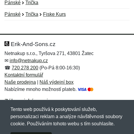
Pánské
Trička
Pánské
Trička
Fiske Kurs
Nová recenze
Nový dotaz
Hodnocení:
Jméno:
*
*
Erik-And-Sons.cz
Netnakup s.r.o., Tyršova 271, 43801 Žatec
✉
info@netnakup.cz
Jméno:
E-mail:
*
*
☎
720 278 200
(Po-Pá 8:00-16:30)
Kontaktní formulář
Naše prodejna
|
Náš výdejní box
Nabízíme mnoho možností plateb.
E-mail:
*
Zpráva
*
Zákaznický servis
Tento web používá k poskytování služeb,
Novinky emailem
personalizaci reklam a analýze návštěvnosti soubory
cookie. Používáním tohoto webu s tím souhlasíte.
Zpráva
*