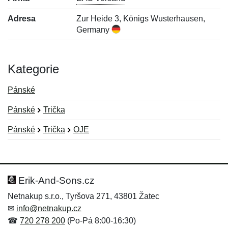
Adresa
Zur Heide 3, Königs Wusterhausen,
Germany
Kategorie
Pánské
Pánské
Trička
Pánské
Trička
OJE
Nová recenze
Nový dotaz
Hodnocení:
Jméno:
*
*
Erik-And-Sons.cz
Netnakup s.r.o., Tyršova 271, 43801 Žatec
✉
info@netnakup.cz
Jméno:
E-mail:
*
*
☎
720 278 200
(Po-Pá 8:00-16:30)