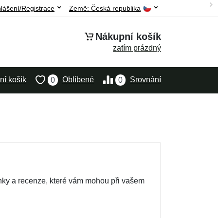
hlášení/Registrace
Země:
Česká republika
Nákupní košík
zatím prázdný
í košík
Oblíbené
Srovnání
0
0
nky a recenze, které vám mohou při vašem