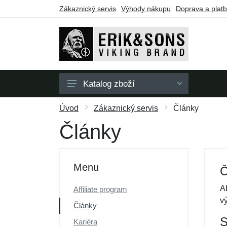
Zákaznický servis
Výhody nákupu
Doprava a plat
Katalog zboží
Pánské
Úvod
Zákaznický servis
Články
Dámské
Články
Doplňky
Dárkové poukazy
Menu
Č
Výprodej
A
Affiliate program
v
Články
S
Kariéra