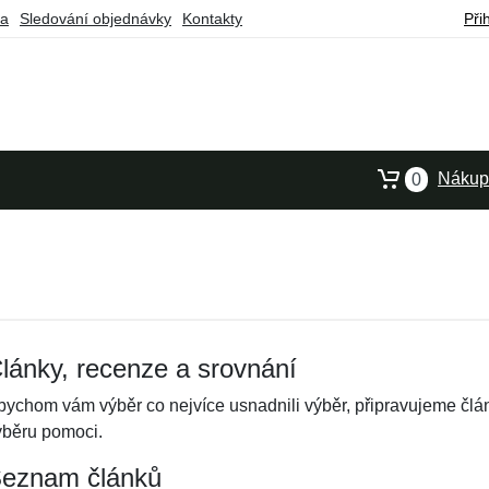
ba
Sledování objednávky
Kontakty
Při
Nákupn
0
lánky, recenze a srovnání
bychom vám výběr co nejvíce usnadnili výběr, připravujeme člá
ýběru pomoci.
eznam článků