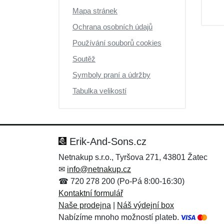
Mapa stránek
Ochrana osobních údajů
Používání souborů cookies
Soutěž
Symboly praní a údržby
Tabulka velikostí
Erik-And-Sons.cz
Netnakup s.r.o., Tyršova 271, 43801 Žatec
✉
info@netnakup.cz
☎ 720 278 200 (Po-Pá 8:00-16:30)
Kontaktní formulář
Naše prodejna
|
Náš výdejní box
Nabízíme mnoho možností plateb.