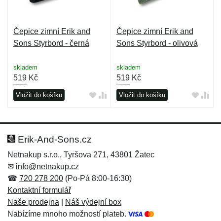
Čepice zimní Erik and
Čepice zimní Erik and
Sons Styrbord - černá
Sons Styrbord - olivová
skladem
skladem
519
Kč
519
Kč
Vložit do košíku
Vložit do košíku
Erik-And-Sons.cz
Netnakup s.r.o., Tyršova 271, 43801 Žatec
✉
info@netnakup.cz
☎
720 278 200
(Po-Pá 8:00-16:30)
Kontaktní formulář
Naše prodejna
|
Náš výdejní box
Nabízíme mnoho možností plateb.