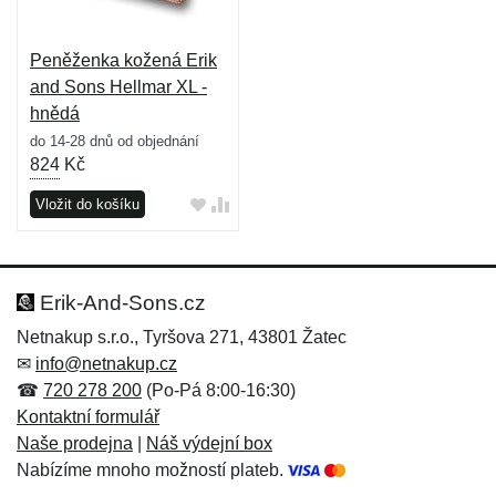
Peněženka kožená Erik
and Sons Hellmar XL -
hnědá
do 14-28 dnů od objednání
824
Kč
Vložit do košíku
Erik-And-Sons.cz
Netnakup s.r.o., Tyršova 271, 43801 Žatec
✉
info@netnakup.cz
☎
720 278 200
(Po-Pá 8:00-16:30)
Kontaktní formulář
Naše prodejna
|
Náš výdejní box
Nabízíme mnoho možností plateb.