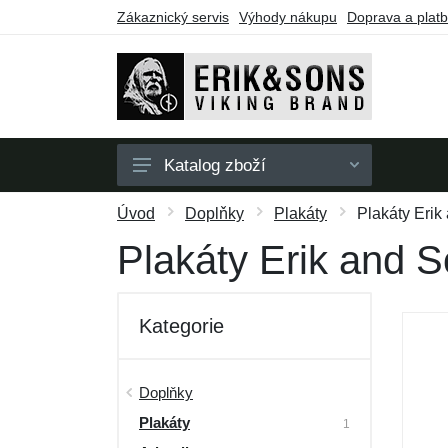
Zákaznický servis
Výhody nákupu
Doprava a plat
Katalog zboží
Pánské
Úvod
Doplňky
Plakáty
Plakáty Erik
Dámské
Plakáty Erik and S
Doplňky
Dárkové poukazy
Kategorie
Výprodej
Doplňky
Plakáty
1