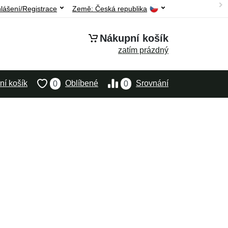
hlášení/Registrace
Země:
Česká republika
Nákupní košík
zatím prázdný
í košík
Oblíbené
Srovnání
0
0