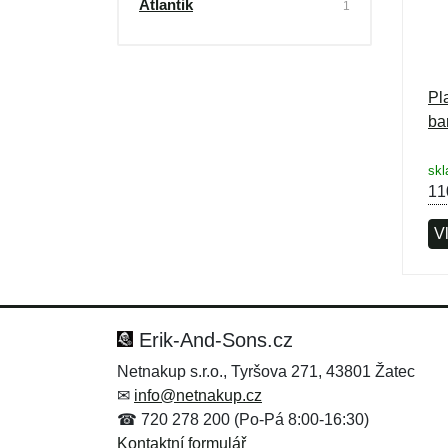
Atlantik
1
Pl
ba
sk
11
Vl
Erik-And-Sons.cz
Netnakup s.r.o., Tyršova 271, 43801 Žatec
✉
info@netnakup.cz
☎ 720 278 200 (Po-Pá 8:00-16:30)
Kontaktní formulář