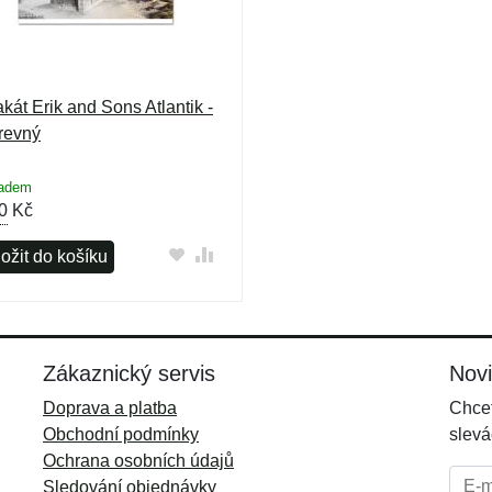
akát Erik and Sons Atlantik -
revný
ladem
0
Kč
ožit do košíku
Zákaznický servis
Nov
Doprava a platba
Chcet
Obchodní podmínky
slevá
Ochrana osobních údajů
E-mai
Sledování objednávky