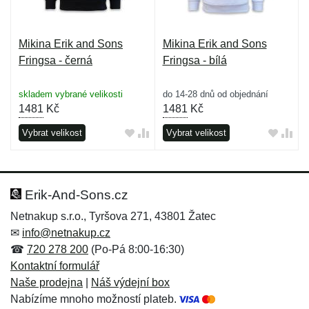
Mikina Erik and Sons
Mikina Erik and Sons
Fringsa - černá
Fringsa - bílá
skladem vybrané velikosti
do 14-28 dnů od objednání
1481
Kč
1481
Kč
Vybrat velikost
Vybrat velikost
Erik-And-Sons.cz
Netnakup s.r.o., Tyršova 271, 43801 Žatec
✉
info@netnakup.cz
☎
720 278 200
(Po-Pá 8:00-16:30)
Kontaktní formulář
Naše prodejna
|
Náš výdejní box
Nabízíme mnoho možností plateb.