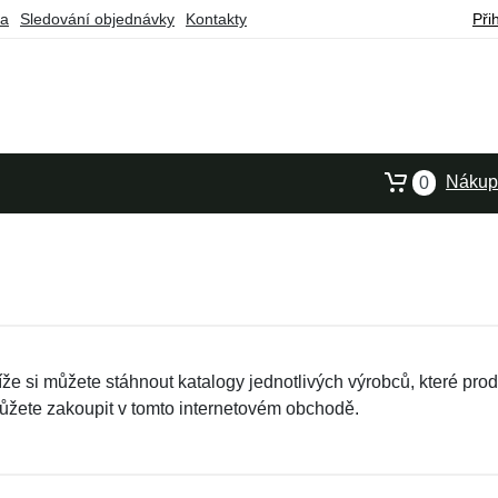
ba
Sledování objednávky
Kontakty
Při
Nákupn
0
íže si můžete stáhnout katalogy jednotlivých výrobců, které pro
ůžete zakoupit v tomto internetovém obchodě.