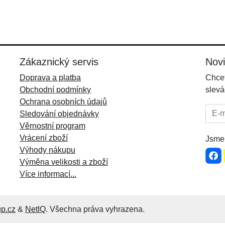
Zákaznický servis
Nov
Doprava a platba
Chcet
Obchodní podmínky
slevá
Ochrana osobních údajů
E-mai
Sledování objednávky
Věrnostní program
Vrácení zboží
Jsme 
Výhody nákupu
Výměna velikosti a zboží
Více informací...
p.cz
&
NetIQ
. Všechna práva vyhrazena.