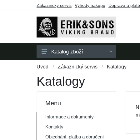
Zákaznický servis
Výhody nákupu
Doprava a plat
Katalog zboží
Pánské
Úvod
Zákaznický servis
Katalogy
Dámské
Katalogy
Doplňky
Dárkové poukazy
Menu
N
Výprodej
m
Informace a dokumenty
Kontakty
Objednání, platba a doručení