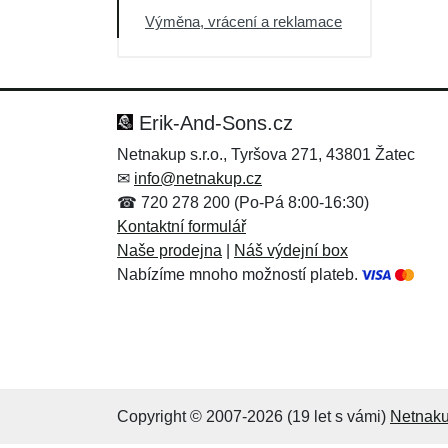
Výměna, vrácení a reklamace
Erik-And-Sons.cz
Netnakup s.r.o., Tyršova 271, 43801 Žatec
✉
info@netnakup.cz
☎ 720 278 200 (Po-Pá 8:00-16:30)
Kontaktní formulář
Naše prodejna
|
Náš výdejní box
Nabízíme mnoho možností plateb.
Copyright © 2007-2026 (19 let s vámi)
Netnaku