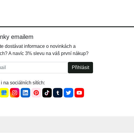
inky emailem
e dostávat informace o novinkách a
ch? A navíc 3% slevu na váš první nákup?
l:
Přihlásit
i na sociálních sítích: