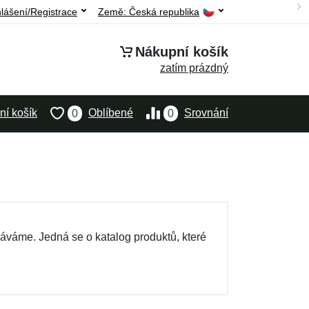
hlášení/Registrace
Země:
Česká republika
Nákupní košík
zatím prázdný
í košík
Oblíbené
Srovnání
0
0
dáváme. Jedná se o katalog produktů, které