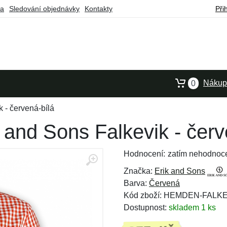
ba
Sledování objednávky
Kontakty
Při
Nákupn
0
 - červená-bílá
 and Sons Falkevik - červ
Hodnocení:
zatím nehodnoc
Značka:
Erik and Sons
Barva:
Červená
Kód zboží: HEMDEN-FALK
Dostupnost:
skladem 1 ks