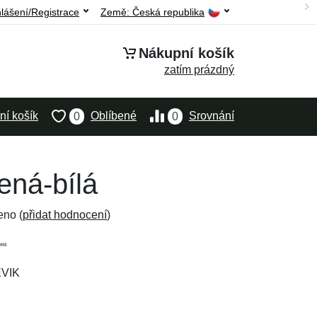
hlášení/Registrace
Země:
Česká republika
Nákupní košík
zatím prázdný
í košík
Oblíbené
Srovnání
0
0
ená-bílá
eno (
přidat hodnocení
)
EVIK