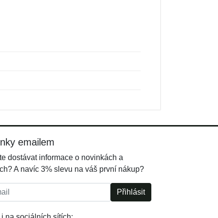
inky emailem
e dostávat informace o novinkách a
ch? A navíc 3% slevu na váš první nákup?
l:
Přihlásit
i na sociálních sítích: