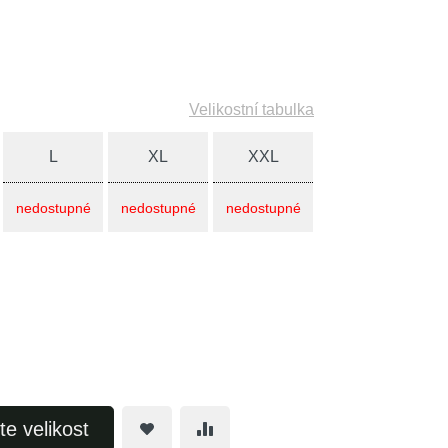
Velikostní tabulka
L
XL
XXL
nedostupné
nedostupné
nedostupné
te velikost