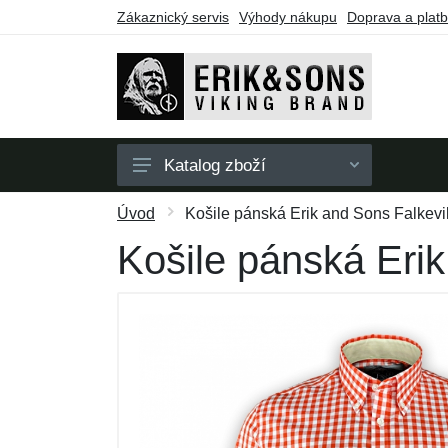
Zákaznický servis
Výhody nákupu
Doprava a plat
Katalog zboží
Pánské
Úvod
Košile pánská Erik and Sons Falkevik
Dámské
Košile pánská Erik
Doplňky
Dárkové poukazy
Výprodej