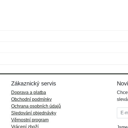
Jméno:
E-mail:
*
*
E-mail:
*
Zákaznický servis
Nov
Doprava a platba
Chcet
Obchodní podmínky
slevá
Ochrana osobních údajů
E-mai
Sledování objednávky
Věrnostní program
Vrácení zboží
Jsme 