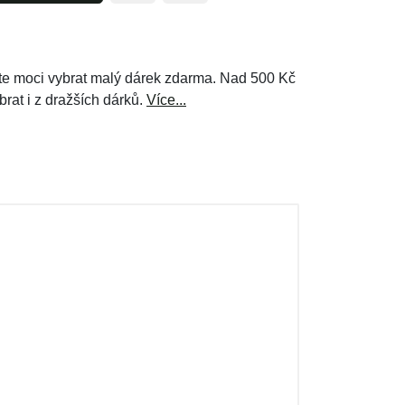
e moci vybrat malý dárek zdarma. Nad 500 Kč
brat i z dražších dárků.
Více...