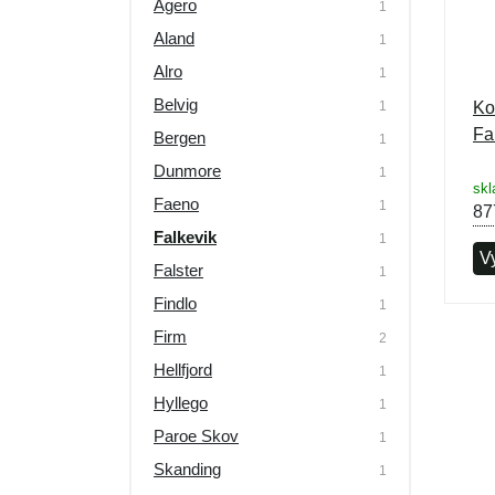
Agero
1
Aland
1
Alro
1
Belvig
1
Ko
Fa
Bergen
1
Dunmore
1
skl
Faeno
1
87
Falkevik
1
Vy
Falster
1
Findlo
1
Firm
2
Hellfjord
1
Hyllego
1
Paroe Skov
1
Skanding
1