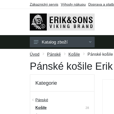
Zákaznický servis
Výhody nákupu
Doprava a plat
Katalog zboží
Pánské
Úvod
Pánské
Košile
Pánské košile
Dámské
Pánské košile Erik
Doplňky
Dárkové poukazy
Kategorie
Výprodej
Pánské
Košile
28