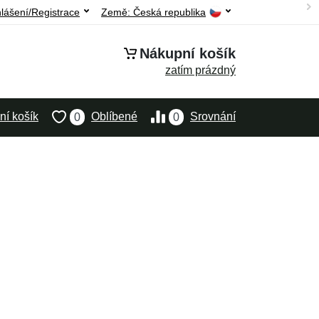
hlášení/Registrace
Země:
Česká republika
Nákupní košík
zatím prázdný
í košík
Oblíbené
Srovnání
0
0