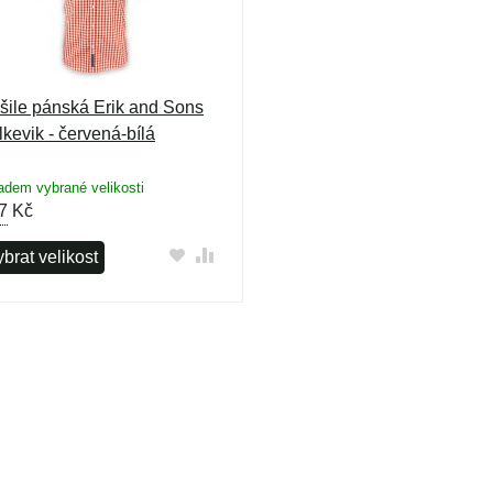
šile pánská Erik and Sons
lkevik - červená-bílá
adem vybrané velikosti
7
Kč
brat velikost