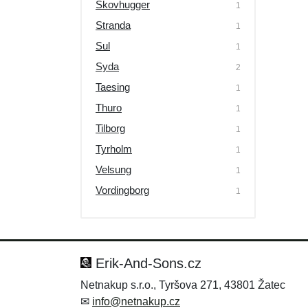
Skovhugger
1
Stranda
1
Sul
1
Syda
2
Taesing
1
Thuro
1
Tilborg
1
Tyrholm
1
Velsung
1
Vordingborg
1
Erik-And-Sons.cz
Netnakup s.r.o., Tyršova 271, 43801 Žatec
✉
info@netnakup.cz