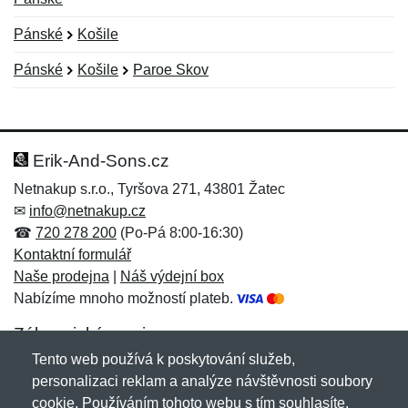
Pánské
Košile
Pánské
Košile
Paroe Skov
Nová recenze
Nový dotaz
Hodnocení:
Jméno:
*
*
Erik-And-Sons.cz
Netnakup s.r.o., Tyršova 271, 43801 Žatec
✉
info@netnakup.cz
Jméno:
E-mail:
*
*
☎
720 278 200
(Po-Pá 8:00-16:30)
Kontaktní formulář
Naše prodejna
|
Náš výdejní box
Nabízíme mnoho možností plateb.
E-mail:
*
Zpráva
*
Zákaznický servis
Tento web používá k poskytování služeb,
Novinky emailem
personalizaci reklam a analýze návštěvnosti soubory
cookie. Používáním tohoto webu s tím souhlasíte.
Zpráva
*