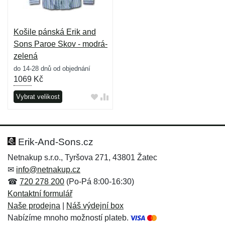
Košile pánská Erik and
Sons Paroe Skov - modrá-
zelená
do 14-28 dnů od objednání
1069
Kč
Vybrat velikost
Erik-And-Sons.cz
Netnakup s.r.o., Tyršova 271, 43801 Žatec
✉
info@netnakup.cz
☎
720 278 200
(Po-Pá 8:00-16:30)
Kontaktní formulář
Naše prodejna
|
Náš výdejní box
Nabízíme mnoho možností plateb.