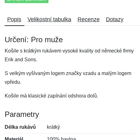
Popis
Velikostní tabulka
Recenze
Dotazy
Určení: Pro muže
Košile s krátkým rukávem vysoké kvality od německé firmy
Erik and Sons.
S velkým vyšívaným logem značky vzadu a malým logem
vpředu.
Košile má klasické zapínání odshora dolů.
Parametry
Délka rukávů
krátký
Materiál
100% bavlna