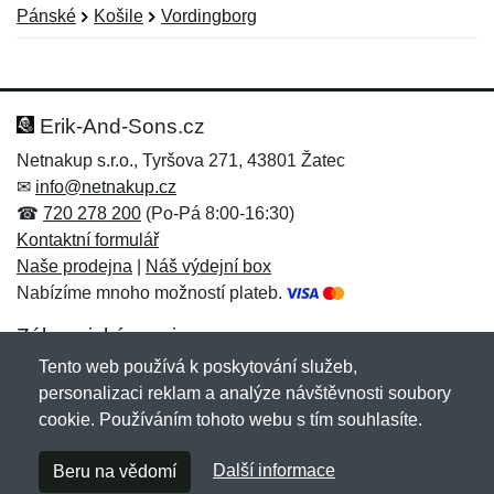
Pánské
Košile
Vordingborg
Nová recenze
Nový dotaz
Hodnocení:
Jméno:
*
*
Erik-And-Sons.cz
Netnakup s.r.o., Tyršova 271, 43801 Žatec
✉
info@netnakup.cz
Jméno:
E-mail:
*
*
☎
720 278 200
(Po-Pá 8:00-16:30)
Kontaktní formulář
Naše prodejna
|
Náš výdejní box
Nabízíme mnoho možností plateb.
E-mail:
*
Zpráva
*
Zákaznický servis
Tento web používá k poskytování služeb,
Novinky emailem
personalizaci reklam a analýze návštěvnosti soubory
cookie. Používáním tohoto webu s tím souhlasíte.
Zpráva
*
Copyright © 2007-2026 (19 let s vámi)
Netnakup.cz
&
Další informace
Beru na vědomí
NetIQ
. Všechna práva vyhrazena.