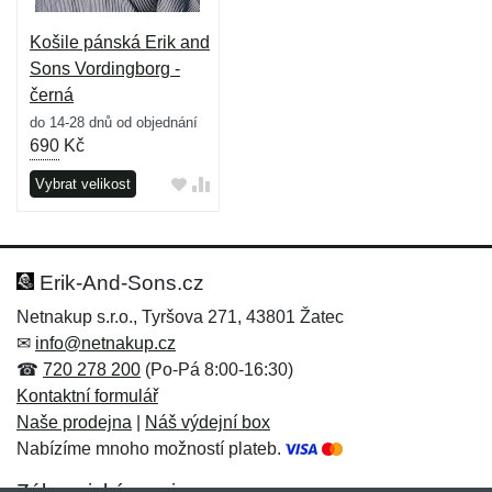
Košile pánská Erik and
Sons Vordingborg -
černá
do 14-28 dnů od objednání
690
Kč
Vybrat velikost
Erik-And-Sons.cz
Netnakup s.r.o., Tyršova 271, 43801 Žatec
✉
info@netnakup.cz
☎
720 278 200
(Po-Pá 8:00-16:30)
Kontaktní formulář
Naše prodejna
|
Náš výdejní box
Nabízíme mnoho možností plateb.
Zákaznický servis