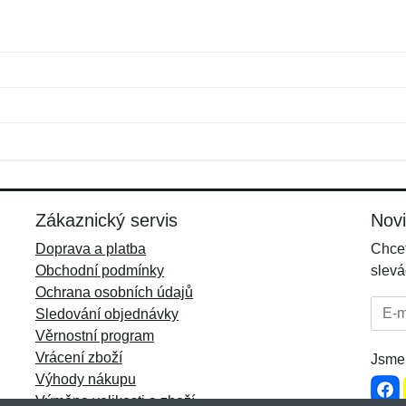
Jméno:
E-mail:
*
*
E-mail:
*
Zákaznický servis
Nov
Doprava a platba
Chcet
Obchodní podmínky
slevá
Ochrana osobních údajů
E-mai
Sledování objednávky
Věrnostní program
Vrácení zboží
Jsme 
Výhody nákupu
Výměna velikosti a zboží