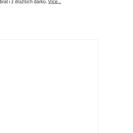
brat i z dražších dárků.
Více...