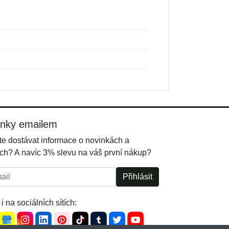
inky emailem
e dostávat informace o novinkách a
ch? A navíc 3% slevu na váš první nákup?
l:
Přihlásit
i na sociálních sítích: