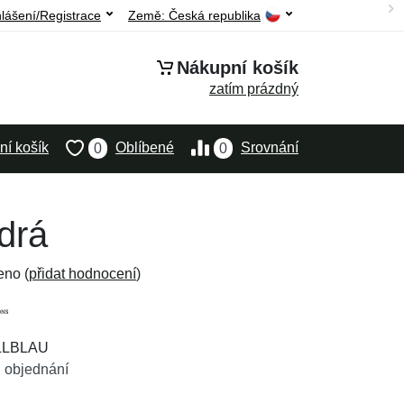
hlášení/Registrace
Země:
Česká republika
Nákupní košík
zatím prázdný
í košík
Oblíbené
Srovnání
0
0
drá
eno (
přidat hodnocení
)
ELLBLAU
 objednání