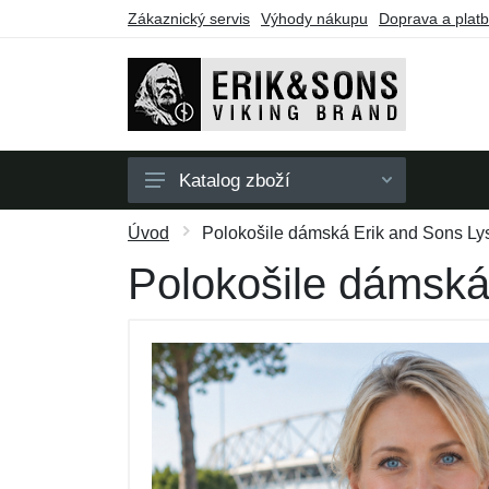
Zákaznický servis
Výhody nákupu
Doprava a plat
Katalog zboží
Pánské
Úvod
Polokošile dámská Erik and Sons Ly
Dámské
Polokošile dámská
Doplňky
Dárkové poukazy
Výprodej