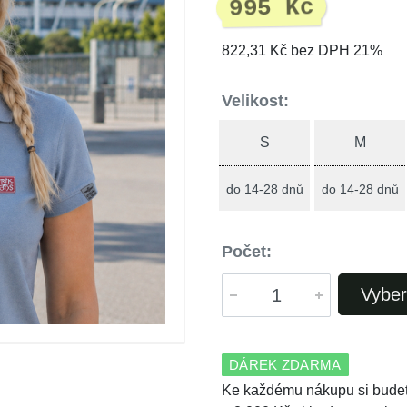
995 Kč
822,31 Kč bez DPH 21%
Velikost:
S
M
do 14-28 dnů
do 14-28 dnů
Počet:
Vyber
DÁREK ZDARMA
Ke každému nákupu si budet