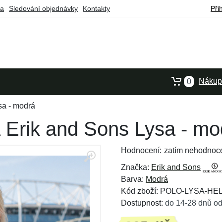
ba
Sledování objednávky
Kontakty
Při
Nákupn
0
sa - modrá
 Erik and Sons Lysa - mo
Hodnocení:
zatím nehodnoc
Značka:
Erik and Sons
Barva:
Modrá
Kód zboží: POLO-LYSA-H
Dostupnost:
do 14-28 dnů od