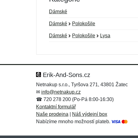
Dámské
Dámské
Polokošile
Dámské
Polokošile
Lysa
Nová recenze
Nový dotaz
Hodnocení:
Jméno:
*
*
Erik-And-Sons.cz
Netnakup s.r.o., Tyršova 271, 43801 Žatec
✉
info@netnakup.cz
Zpráva
Zpráva
*
*
☎ 720 278 200 (Po-Pá 8:00-16:30)
Kontaktní formulář
Naše prodejna
|
Náš výdejní box
Nabízíme mnoho možností plateb.