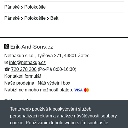
Pánské
Polokošile
Pánské
Polokošile
Belt
Nová recenze
Nový dotaz
Hodnocení:
Jméno:
*
*
Erik-And-Sons.cz
Netnakup s.r.o., Tyršova 271, 43801 Žatec
✉
info@netnakup.cz
Jméno:
E-mail:
*
*
☎
720 278 200
(Po-Pá 8:00-16:30)
Kontaktní formulář
Naše prodejna
|
Náš výdejní box
Nabízíme mnoho možností plateb.
E-mail:
*
Zpráva
*
Zákaznický servis
Tento web používá k poskytování služeb,
Novinky emailem
personalizaci reklam a analýze návštěvnosti soubory
cookie. Používáním tohoto webu s tím souhlasíte.
Zpráva
*