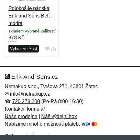
Polokošile pánská
Erik and Sons Belt -
modrá
skladem vybrané velikosti
873
Kč
Vybrat velikost
Erik-And-Sons.cz
Netnakup s.r.o., Tyršova 271, 43801 Žatec
✉
info@netnakup.cz
☎
720 278 200
(Po-Pá 8:00-16:30)
Kontaktní formulář
Naše prodejna
|
Náš výdejní box
Nabízíme mnoho možností plateb.
Zákaznický servis