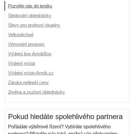
Pozvěte nás do tendru
Sledování objednávky
Slevy pro profesní skupiny
Velkoobchod
Věrnostní program
Výdejní box ArmikBox
Výdejní místa
Výdejní místo Armik.cz
Záruka nejlepší ceny
Změna a zrušení objednávky
Pokud hledáte spolehlivého partnera
Pořádáte výběrové řízení? Vybíráte spolehlivého
partnera? Přizvěte nás také, možná vás překvapíme...