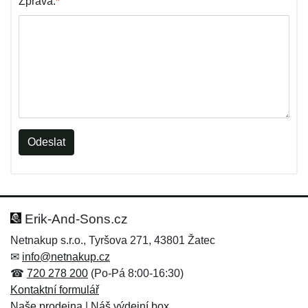
Zpráva:
*
Odeslat
Erik-And-Sons.cz
Netnakup s.r.o., Tyršova 271, 43801 Žatec
✉
info@netnakup.cz
☎
720 278 200
(Po-Pá 8:00-16:30)
Kontaktní formulář
Naše prodejna
|
Náš výdejní box