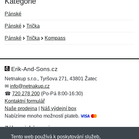
Kategorie
Pánské
Pánské
Trička
Pánské
Trička
Kompass
Nová recenze
Nový dotaz
Hodnocení:
Jméno:
*
*
Erik-And-Sons.cz
Netnakup s.r.o., Tyršova 271, 43801 Žatec
✉
info@netnakup.cz
Jméno:
E-mail:
*
*
☎
720 278 200
(Po-Pá 8:00-16:30)
Kontaktní formulář
Naše prodejna
|
Náš výdejní box
Nabízíme mnoho možností plateb.
E-mail:
*
Zpráva
*
Zákaznický servis
Tento web používá k poskytování služeb,
Novinky emailem