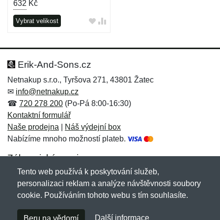
632
Kč
Vybrat velikost
Erik-And-Sons.cz
Netnakup s.r.o., Tyršova 271, 43801 Žatec
✉
info@netnakup.cz
☎
720 278 200
(Po-Pá 8:00-16:30)
Kontaktní formulář
Naše prodejna
|
Náš výdejní box
Nabízíme mnoho možností plateb.
Zákaznický servis
Tento web používá k poskytování služeb,
Novinky emailem
personalizaci reklam a analýze návštěvnosti soubory
cookie. Používáním tohoto webu s tím souhlasíte.
Copyright © 2007-2026 (19 let s vámi)
Netnakup.cz
&
Další informace
Beru na vědomí