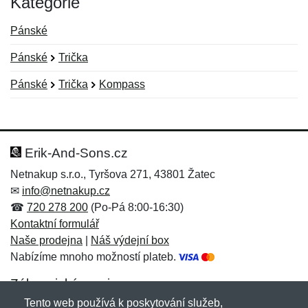
Kategorie
Pánské
Pánské
Trička
Pánské
Trička
Kompass
Nová recenze
Nový dotaz
Hodnocení:
Jméno:
*
*
Erik-And-Sons.cz
Netnakup s.r.o., Tyršova 271, 43801 Žatec
✉
info@netnakup.cz
Jméno:
E-mail:
*
*
☎
720 278 200
(Po-Pá 8:00-16:30)
Kontaktní formulář
Naše prodejna
|
Náš výdejní box
Nabízíme mnoho možností plateb.
E-mail:
*
Zpráva
*
Zákaznický servis
Tento web používá k poskytování služeb,
Novinky emailem