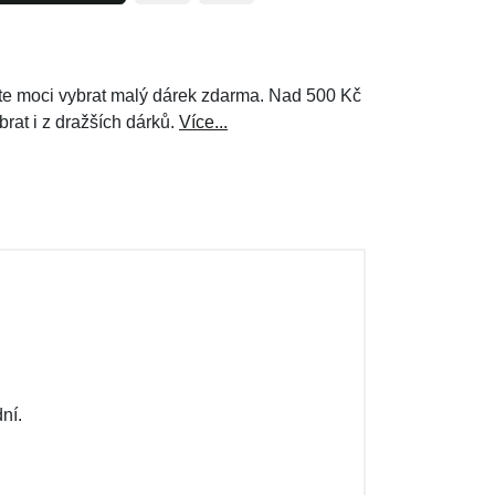
e moci vybrat malý dárek zdarma. Nad 500 Kč
brat i z dražších dárků.
Více...
ní.