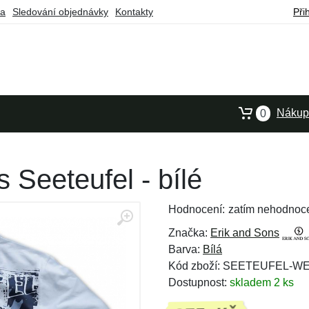
ba
Sledování objednávky
Kontakty
Při
Nákupn
0
 Seeteufel - bílé
Hodnocení:
zatím nehodnoc
Značka:
Erik and Sons
Barva:
Bílá
Kód zboží: SEETEUFEL-W
Dostupnost:
skladem 2 ks