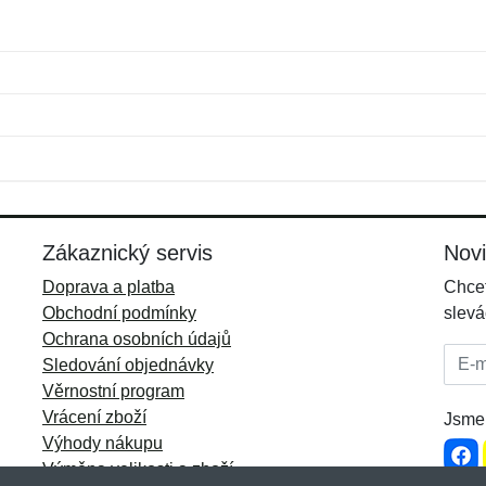
Jméno:
E-mail:
*
*
E-mail:
*
Zákaznický servis
Nov
Doprava a platba
Chcet
Obchodní podmínky
slevá
Ochrana osobních údajů
E-mai
Sledování objednávky
Věrnostní program
Vrácení zboží
Jsme 
Výhody nákupu
Výměna velikosti a zboží