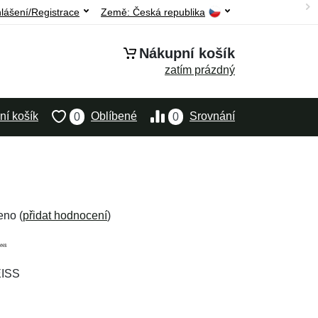
hlášení/Registrace
Země:
Česká republika
Nákupní košík
zatím prázdný
í košík
Oblíbené
Srovnání
0
0
eno (
přidat hodnocení
)
EISS