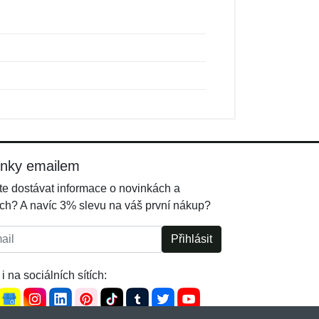
inky emailem
e dostávat informace o novinkách a
ch? A navíc 3% slevu na váš první nákup?
l:
Přihlásit
i na sociálních sítích: