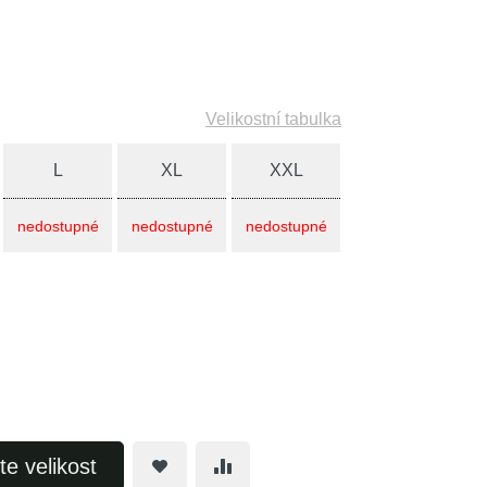
Velikostní tabulka
L
XL
XXL
nedostupné
nedostupné
nedostupné
te velikost