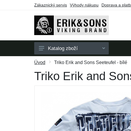
Zákaznický servis
Výhody nákupu
Doprava a plat
Katalog zboží
Pánské
Úvod
Triko Erik and Sons Seeteufel - bílé
Dámské
Triko Erik and Sons
Doplňky
Dárkové poukazy
Výprodej