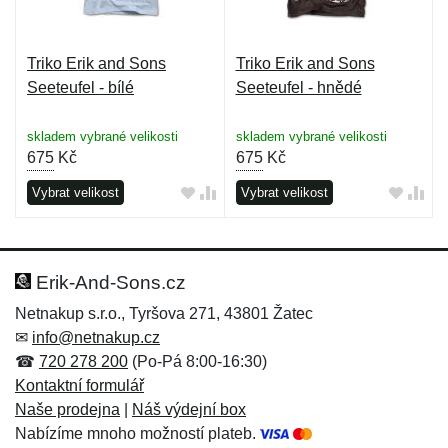
Triko Erik and Sons
Triko Erik and Sons
Seeteufel - bílé
Seeteufel - hnědé
skladem vybrané velikosti
skladem vybrané velikosti
675
Kč
675
Kč
Vybrat velikost
Vybrat velikost
Erik-And-Sons.cz
Netnakup s.r.o., Tyršova 271, 43801 Žatec
✉
info@netnakup.cz
☎
720 278 200
(Po-Pá 8:00-16:30)
Kontaktní formulář
Naše prodejna
|
Náš výdejní box
Nabízíme mnoho možností plateb.