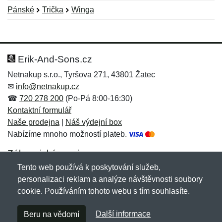
Pánské
Trička
Winga
Nová recenze
Nový dotaz
Hodnocení:
Jméno:
*
*
Erik-And-Sons.cz
Netnakup s.r.o., Tyršova 271, 43801 Žatec
✉
info@netnakup.cz
Jméno:
E-mail:
*
*
☎
720 278 200
(Po-Pá 8:00-16:30)
Kontaktní formulář
Naše prodejna
|
Náš výdejní box
Nabízíme mnoho možností plateb.
E-mail:
*
Zpráva
*
Zákaznický servis
Tento web používá k poskytování služeb,
Novinky emailem
personalizaci reklam a analýze návštěvnosti soubory
cookie. Používáním tohoto webu s tím souhlasíte.
Zpráva
*
Copyright © 2007-2026 (19 let s vámi)
Netnakup.cz
&
Další informace
Beru na vědomí